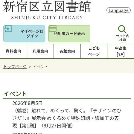
Language
マイページロ
利用者カード表示
グイン
サイト内
検索
こども
中高生
資料案内
利用案内
各館案内
ページ
[YA]
トップページ
> イベント
イベント
2026年8月5日
（鶴巻）触れて、めくって、驚く。『デザインのひ
きだし』展示会 めくるめく特殊印刷・紙加工の表
現【第1刷】（9月27日開催）